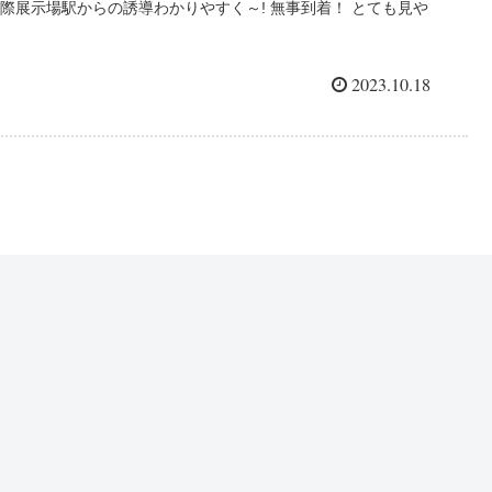
際展示場駅からの誘導わかりやすく～! 無事到着！ とても見や
すくキレイなホールでした～✨ 新曲『スーパーヒーロー』は撮
影、動画...
2023.10.18