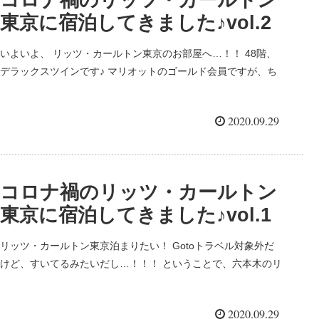
東京に宿泊してきました♪vol.2
いよいよ、 リッツ・カールトン東京のお部屋へ…！！ 48階、
デラックスツインです♪ マリオットのゴールド会員ですが、ち
ょっとお得なプランで予約したからか？ お部屋のアップグレー
ドはありませんでした。 まずは入ってすぐのティーコーナ...
2020.09.29
コロナ禍のリッツ・カールトン
東京に宿泊してきました♪vol.1
リッツ・カールトン東京泊まりたい！ Gotoトラベル対象外だ
けど、すいてるみたいだし…！！！ ということで、六本木のリ
ッツ・カールトン東京に宿泊してきました♪ 早く行きたかった
のに、すっかり遅くなってしまい、夜に…！ 裏側の入り口か...
2020.09.29