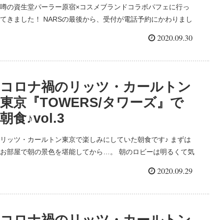
噂の資生堂パーラー原宿×コスメブランドコラボパフェに行っ
てきました！ NARSの最後から、受付が電話予約にかわりまし
た。 1日20個～30個くらいしかないようでして💦 全くお電話
2020.09.30
が繋がらないという…。 なななんと！幸運...
コロナ禍のリッツ・カールトン
東京『TOWERS/タワーズ』で
朝食♪vol.3
リッツ・カールトン東京で楽しみにしていた朝食です♪ まずは
お部屋で朝の景色を堪能してから…。 朝のロビーは明るくて気
持ち良いです♪ いよいよTOWERSへ♪ ロビーの横に入口があり
2020.09.29
ます。 コロナ禍でバイキングは中止でし...
コロナ禍のリッツ・カールトン