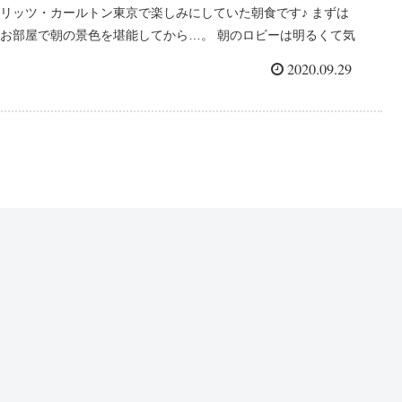
リッツ・カールトン東京で楽しみにしていた朝食です♪ まずは
お部屋で朝の景色を堪能してから…。 朝のロビーは明るくて気
持ち良いです♪ いよいよTOWERSへ♪ ロビーの横に入口があり
2020.09.29
ます。 コロナ禍でバイキングは中止でし...