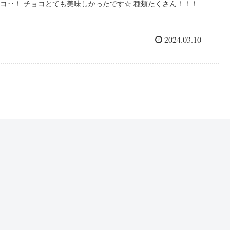
コ‥！ チョコとても美味しかったです☆ 種類たくさん！！！
どれも本物の果物みたい。。。 小物入れにし...
2024.03.10