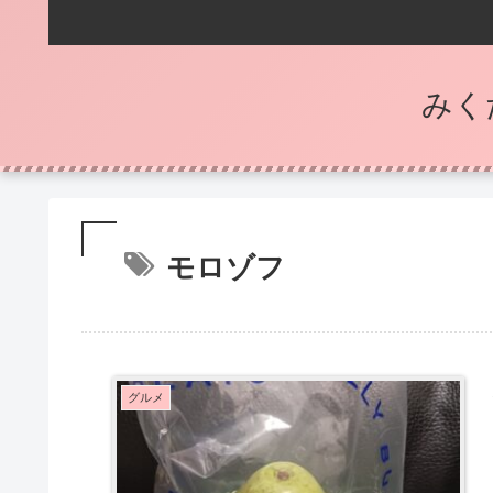
みく
モロゾフ
グルメ