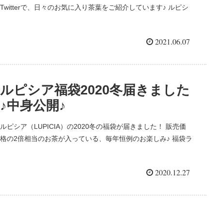
Twitterで、日々のお気に入り茶葉をご紹介しています♪ ルピシ
ア/LUPICA 日本のお茶屋さんではとても有名なルピシアさん。
日本各地にあって、エリア限定茶のお取り扱いもあ...
2021.06.07
ルピシア福袋2020冬届きました
♪中身公開♪
ルピシア（LUPICIA）の2020冬の福袋が届きました！ 販売価
格の2倍相当のお茶が入っている、毎年恒例のお楽しみ♪ 福袋ラ
インナップ：オンライン松・竹・梅＆店舗限定竹バラエティー
オンライン/店舗共通福袋「松10,800円・竹5,...
2020.12.27