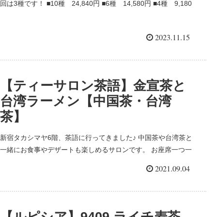
回は3種です！ ■10種 24,840円 ■6種 14,580円 ■4種 9,180
円 ■通販 今日から小田急百貨店オンラインで予約可能です！
マリアージュの専用...
2023.11.15
【ティーサロン茶語】金宣茶と
台湾ラーメン【中国茶・台湾
茶】
新宿タカシマヤ6階、茶語に行ってきました♪ 中国茶や台湾茶と
一緒にお食事やデザートも楽しめるサロンです。 お座席一つ一
つが広く、落ち着いた空間で、寛げます。 ファミリー、デー
2021.09.04
ト、おひとり様、ご夫婦と幅広いですが、静かです。 ...
【ルピシア】9409 ライチ麦茶