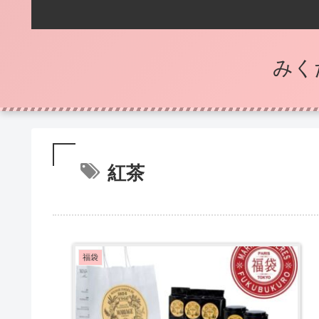
みく
紅茶
福袋