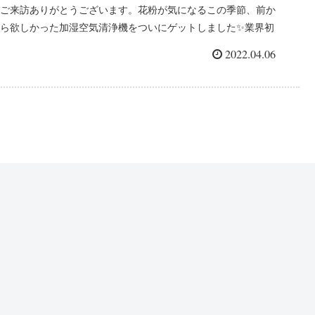
ご来訪ありがとうございます。花粉が気になるこの季節、前か
ら欲しかった加湿空気清浄機をついにゲットしました✨業界初
※11,000mL/hの大容量加湿。プラズマクラスターNEXT搭載プ
2022.04.06
レミアムモデルシャープ製のKI-PX100です...