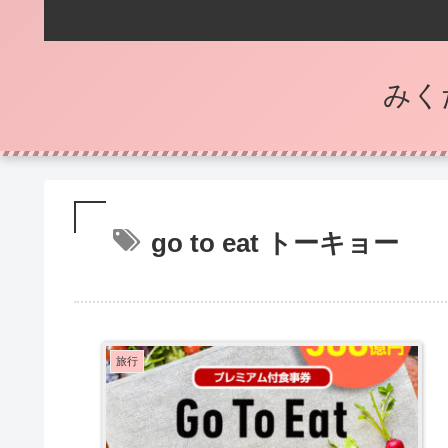
みく
go to eat トーキョー
旅行