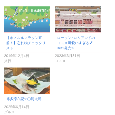
【ホノルルマラソン直
ローソン×ロムアンドの
前！】忘れ物チェックリ
コスメ可愛いすぎる💕
スト
3/31発売✨
2019年12月4日
2023年3月31日
旅行
コスメ
博多滞在記✨️①河太郎
2025年6月14日
グルメ