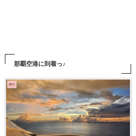
那覇空港に到着っ♪
旅行