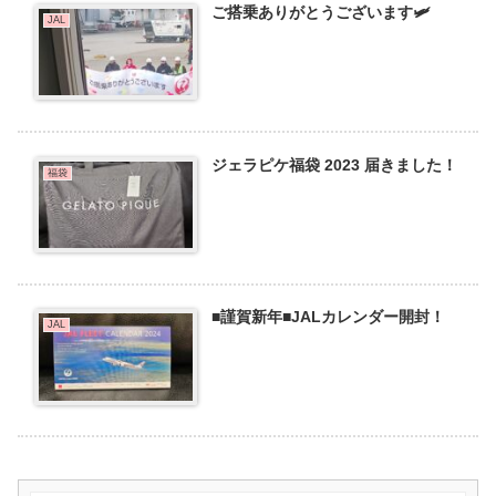
ご搭乗ありがとうございます🛩️
JAL
ジェラピケ福袋 2023 届きました！
福袋
■謹賀新年■JALカレンダー開封！
JAL