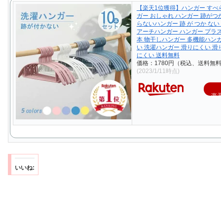
【楽天1位獲得】ハンガー すべ
ガー おしゃれ ハンガー 跡がつ
らないハンガー 跡 が つか ない
アーチハンガー ハンガー プラス
本 物干しハンガー 多機能ハン
い 洗濯ハンガー 滑りにくい 滑
にくい 送料無料
価格：1780円（税込、送料無料
(2023/1/11時点)
楽
いいね: