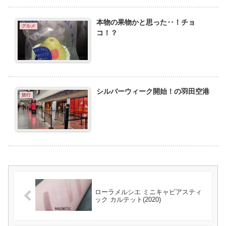
本物の果物かと思った‥！チョ
グルメ
コ！？
シルバーウィーク開始！の羽田空港
旅行
ローラメルシエ ミニキャビアスティ
ック カルテット(2020)