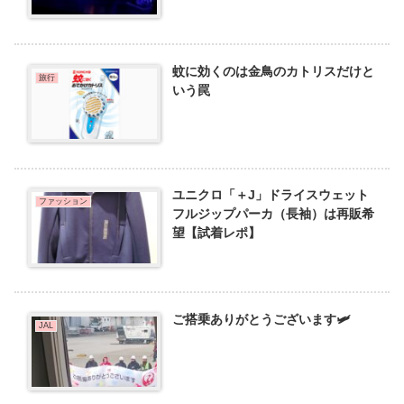
蚊に効くのは金鳥のカトリスだけと
旅行
いう罠
ユニクロ「＋J」ドライスウェット
ファッション
フルジップパーカ（長袖）は再販希
望【試着レポ】
ご搭乗ありがとうございます🛩️
JAL