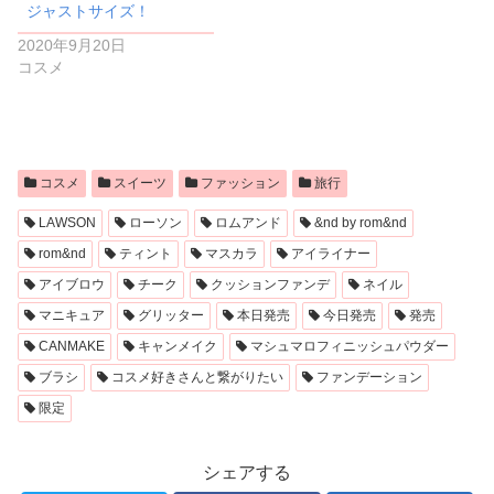
ジャストサイズ！
2020年9月20日
コスメ
コスメ
スイーツ
ファッション
旅行
LAWSON
ローソン
ロムアンド
&nd by rom&nd
rom&nd
ティント
マスカラ
アイライナー
アイブロウ
チーク
クッションファンデ
ネイル
マニキュア
グリッター
本日発売
今日発売
発売
CANMAKE
キャンメイク
マシュマロフィニッシュパウダー
ブラシ
コスメ好きさんと繋がりたい
ファンデーション
限定
シェアする