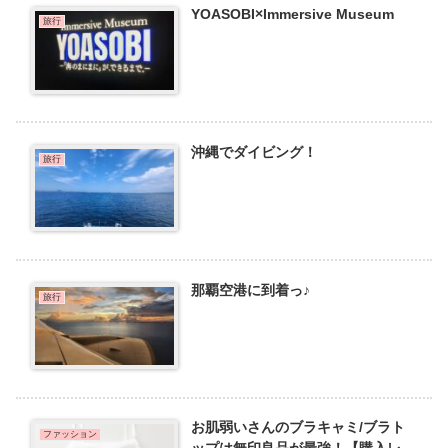
YOASOBI×Immersive Museum
旅行
沖縄でダイビング！
旅行
那覇空港に到着っ♪
旅行
お肌弱いさんのブラキャミ/ブラト
ファッション