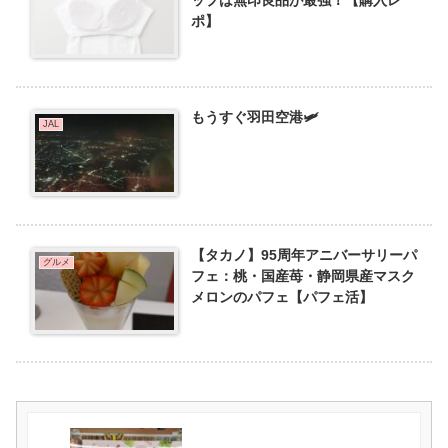
ップは無印良品が最強！【購入レ
ポ】
もうすぐ羽田空港🛩️
JAL
【タカノ】95周年アニバーサリーパ
グルメ
フェ：桃・国産苺・静岡県産マスク
メロンのパフェ【パフェ活】