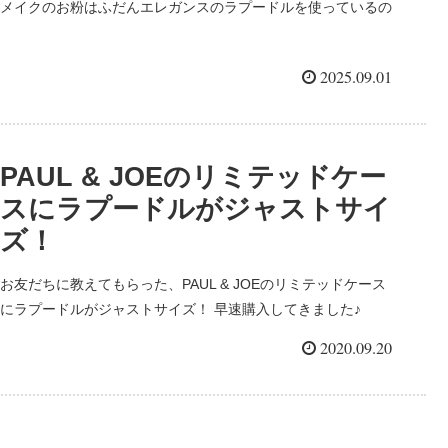
メイクのお粉はふだんエレガンスのラプードルを使っているの
ですが、 海やプールにプードルは持って行きたくないな‥ プ
チプラで日焼け止め効果あって、ガン...
2025.09.01
PAUL & JOEのリミテッドケー
スにラプードルがジャストサイ
ズ！
お友だちに教えてもらった、PAUL & JOEのリミテッドケース
にラプードルがジャストサイズ！ 早速購入してきました♪
PAUL & JOEのケースは、パウダー用のコンパクトケース！ 今
2020.09.20
回はせっかくなので、限定のゴール...