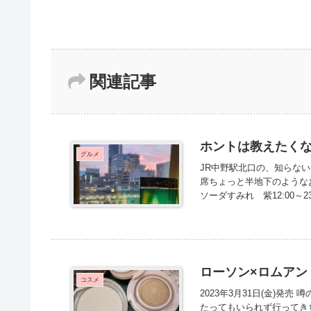
関連記事
ホントは教えたく
グルメ
JR中野駅北口の、知らな
席ちょっと半地下のような
ソーダすみれ 紫12:00～2
ローソン×ロムアン
コスメ
2023年3月31日(金)発売 噂
たってもいられず行ってきち