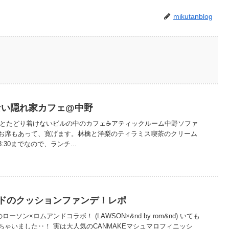
mikutanblog
ない隠れ家カフェ@中野
いとたどり着けないビルの中のカフェ☕アティックルーム中野ソファ
お席もあって、寛げます。林檎と洋梨のティラミス喫茶のクリーム
3:30までなので、ランチ...
ドのクッションファンデ！レポ
のローソン×ロムアンドコラボ！ (LAWSON×&nd by rom&nd) いても
ゃいました‥！ 実は大人気のCANMAKEマシュマロフィニッシ